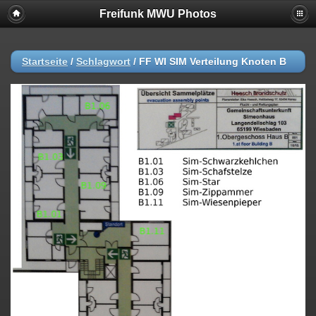
Freifunk MWU Photos
Startseite
/
Schlagwort
/
FF WI SIM Verteilung Knoten B