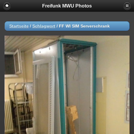
Freifunk MWU Photos
Startseite
/
Schlagwort
/
FF WI SIM Serverschrank