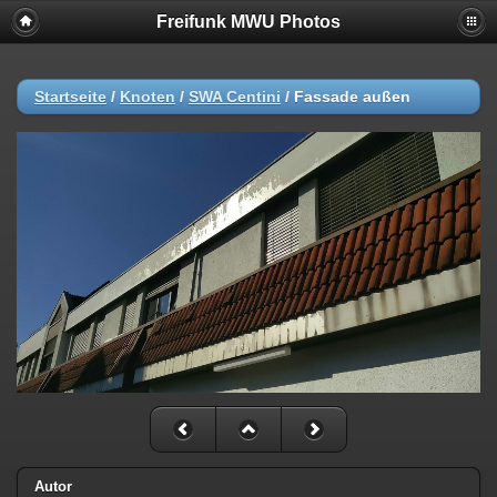
Freifunk MWU Photos
Startseite
/
Knoten
/
SWA Centini
/
Fassade außen
Autor