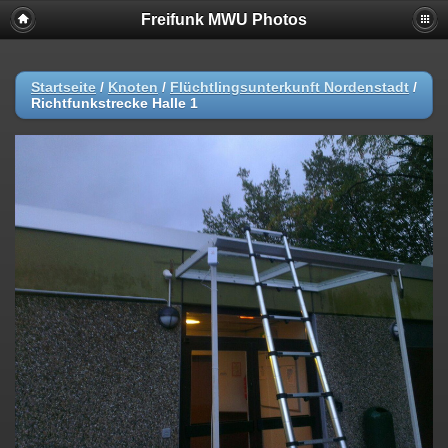
Freifunk MWU Photos
Startseite
/
Knoten
/
Flüchtlingsunterkunft Nordenstadt
/
Richtfunkstrecke Halle 1